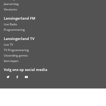
TOGB laat kansen liggen, Scheveningen slaat toe in crucia
TOGB pakt historisch punt bij RBC na late treffer
HBR Heren winnen zonder te overtuigen, dames pakken pu
ZOEKEN
Zoeken naar
De omroep