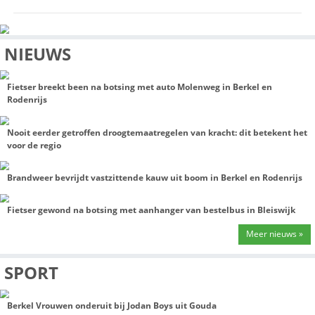
uitwerking wordt gekeken naar alternatieve fietsroutes, vol
fietsparkeerplaatsen en de bereikbaarheid van voorzieninge
Met de invoering van het fietsverbod voert het college de do
gemeenteraad aangenomen motie Centra fietsvrij uit. De g
verwacht dat de maatregelen zorgen voor een veiliger, overzi
en aantrekkelijker centrum voor inwoners, ondernemers en 
Foto: Gemeente Lansingerland
Meer nieuws van de redactie van Streekomroep Zoetermeer Lan
vind je op onze site, radio, tv en socials!
DIT BERICHT DELEN:
Facebook
X
LinkedIn
WhatsApp
NIEUWS