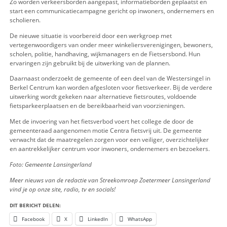
Volgens de gemeente laten recente handhavingsacties zien d
fietsverbod nodig is. In de afgelopen maanden werden in he
Berkel 133 bekeuringen en 43 waarschuwingen uitgedeeld aa
die zich niet aan de regels hielden. In Bergschenhoek ging h
bekeuringen en 31 waarschuwingen. Ook na de invoering van
permanente fietsverbod blijft de gemeente controleren.
Het verkeersbesluit dat de maatregel mogelijk maakt is inmi
definitief. Tot de invoering worden de laatste voorbereidinge
Zo worden verkeersborden aangepast, informatieborden gep
start een communicatiecampagne gericht op inwoners, ond
scholieren.
De nieuwe situatie is voorbereid door een werkgroep met
vertegenwoordigers van onder meer winkeliersverenigingen
scholen, politie, handhaving, wijkmanagers en de Fietsersbo
ervaringen zijn gebruikt bij de uitwerking van de plannen.
Daarnaast onderzoekt de gemeente of een deel van de Weste
Berkel Centrum kan worden afgesloten voor fietsverkeer. Bij