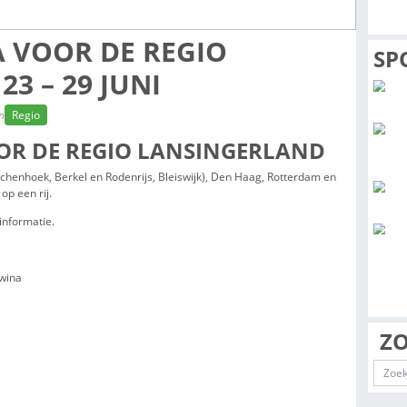
ENDA VOOR DE REGIO
AND 23 – 29 JUNI
tte leestijd: 1 min
Regio
DA VOOR DE REGIO LANSING
singerland (Bergschenhoek, Berkel en Rodenrijs, Bleiswijk), Den 
zet het voor je op een rij.
tzaal voor meer informatie.