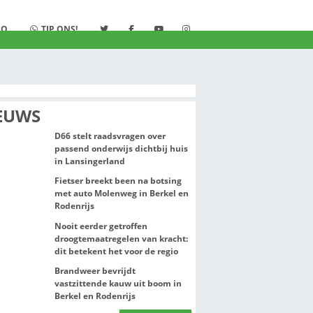
K
LUISTER
STUDIO
TIP ONS!
S
NIEUWS
D66 stelt raadsv
passend onderwij
in Lansingerlan
Fietser breekt b
met auto Molenw
Rodenrijs
Nooit eerder get
droogtemaatrege