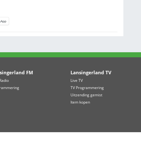
AG
li
RDERIJ, ZOETERMEER
and
s Gerritsen & Cesar Zuiderwijk
Uitverkocht
nval
lent
kedIn
WhatsApp