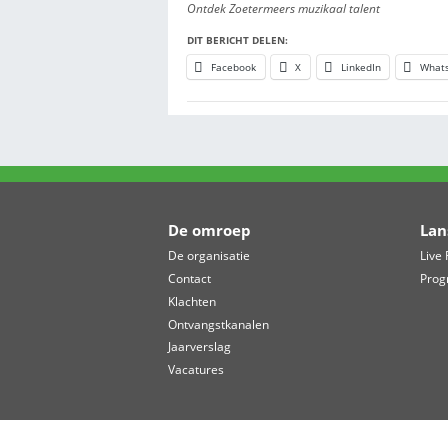
Soul
za. 27 juni:
Dishwasher
Jazz
PAARD, DEN HA
vr. 26 juni:
Rootsriders & Mo A
Bob Marley tribute
POPPODIUM BOE
vr. 26 juni:
Franck Carducci B
Progressieve rock
za. 27 juni:
The Clarks ft. Rinu
Golden Earring tribute
zo. 28 juni:
Festival De Zoete I
Ontdek Zoetermeers muzikaal ta
DIT BERICHT DELEN:
Facebook
X
Lin