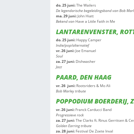
AHOY, ROTTERD
za. 27 juni:
Jawad Es Soufi – 
Nederlandstalige hiphop
BIRD, ROTTERD
wo. 24 juni:
Bonsai
Gratis
Broken beat, hiphop en elektro
DE DOELEN, RO
do. 25 juni:
The Wailers
De legendarische begeleidingsb
ma. 29 juni:
John Hiatt
Bekend van
Have a Little Faith
LANTARENVENST
do. 25 juni:
Happy Camper
Indie/pop/alternatief
vr. 26 juni:
Joe Emanuel