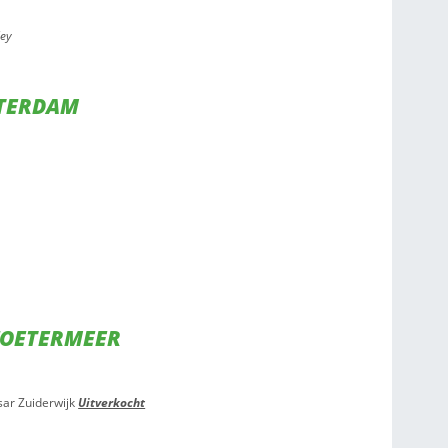
AM
Georganiseerde Rwina
AM
nische muziek
TTERDAM
and van Bob Marley
 in Me
ER, ROTTERDAM