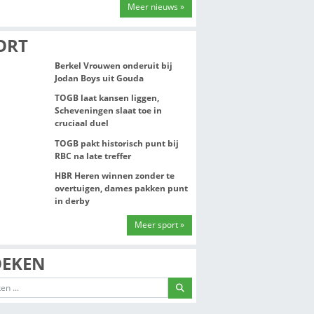
dit betekent het 
Brandweer bevri
vastzittende kau
Berkel en Rodenr
SPORT
Berkel Vrouwen o
Jodan Boys uit 
TOGB laat kansen
ERLAND
Scheveningen sla
cruciaal duel
Haag, Rotterdam en
TOGB pakt histor
RBC na late treff
HBR Heren winne
overtuigen, dam