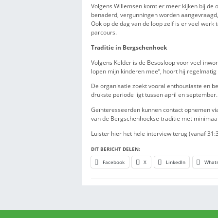
De Besosloop wordt jaarlijks g
ontstond ooit als initiatief o
georganiseerd door Stichting 
Zorgen over de toekomst
De organisatie maakt zich zorg
nu nog maar twee vaste bestuur
weinig om de sponsorloop op e
oproep gedaan voor nieuwe vrij
Volgens Willemsen komt er mee
benaderd, vergunningen word
Ook op de dag van de loop zelf
parcours.
Traditie in Bergschenhoek
Volgens Kelder is de Besosloop
lopen mijn kinderen mee”, hoor
De organisatie zoekt vooral en