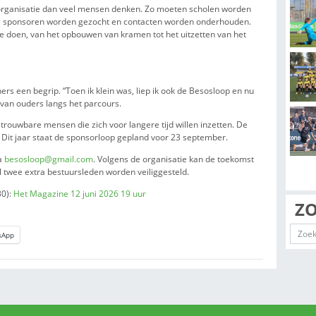
elopen door basisschoolleerlingen uit groep 2 tot en met groep 
m geld in te zamelen voor kinderen in ontwikkelingslanden en word
Besos.
en over de toekomst. Waar het bestuur vroeger uit bijna tien led
sleden en één nieuw bestuurslid in opleiding. Volgens de organis
en verantwoorde manier te blijven organiseren. Daarom werd e
willigers.
r kijken bij de organisatie dan veel mensen denken. Zo moeten
en aangevraagd, sponsoren worden gezocht en contacten word
 is er veel werk te doen, van het opbouwen van kramen tot het ui
 voor veel inwoners een begrip. “Toen ik klein was, liep ik ook d
t hij regelmatig van ouders langs het parcours.
thousiaste en betrouwbare mensen die zich voor langere tijd will