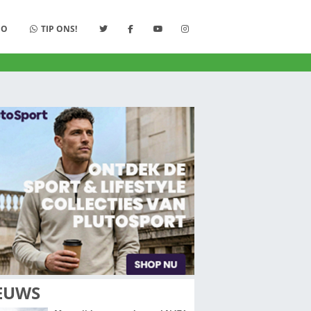
K
LUISTER
STUDIO
TIP ONS!
S