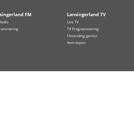
ril en september. Dit jaar staat de sponsorloop gepland voor 23 
tact opnemen via
besosloop@gmail.com
. Volgens de organisati
ie met minimaal twee extra bestuursleden worden veiliggesteld.
 terug (vanaf 31:30):
Het Magazine 12 juni 2026 19 uur
kedIn
WhatsApp
Lansingerland FM
Lansi
Live Radio
Live TV