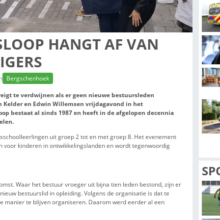
BESOSLOOP HANGT AF 
IJWILLIGERS
tte leestijd: 2 min
Bergschenhoek
Bergschenhoek dreigt te verdwijnen als er geen nieuwe bestu
tuursleden John Kelder en Edwin Willemsen vrijdagavond in
ne
. De sponsorloop bestaat al sinds 1987 en heeft in de afg
 voor goede doelen.