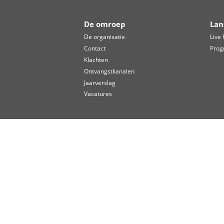
drukste periode ligt tussen ap
Geïnteresseerden kunnen con
van de Bergschenhoekse tradit
Luister hier het hele interview
DIT BERICHT DELEN:
Facebook
X
Lin
De omroep
De organisatie