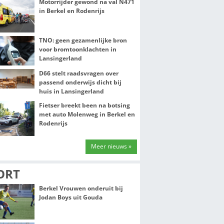
NIEUWS
Motorrijder gew
in Berkel en Rod
VAN
TNO: geen gezam
voor bromtoonkl
Lansingerland
D66 stelt raadsv
passend onderwij
huis in Lansinge
ursleden
Fietser breekt b
 het
met auto Molenw
elopen decennia
Rodenrijs