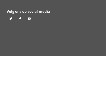
september.
in derby
e kan de toekomst
ZOEKEN
Zoeken naar
ngerland TV
Volg ons op social 