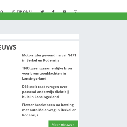
K
LUISTER
STUDIO
TIP ONS!
S
NIEUWS
Motorrijder gew
in Berkel en Rod
TNO: geen gezam
voor bromtoonkl
Lansingerland
D66 stelt raadsv
passend onderwij
huis in Lansinge