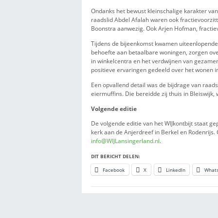
Verbinding en ontmoeting
Het WIJkontbijt vindt regelmati
staat ontmoeting centraal. In 
onderwerpen bespreken die spe
Volgens de organisatie draagt 
het ook om eenzaamheid tegen
Lokale onderwerpen bespro
Ondanks het bewust kleinschali
raadslid Abdel Afalah waren oo
Boonstra aanwezig. Ook Arjen 
Tijdens de bijeenkomst kwame
behoefte aan betaalbare wonin
in winkelcentra en het verdwij
positieve ervaringen gedeeld 
Een opvallend detail was de b