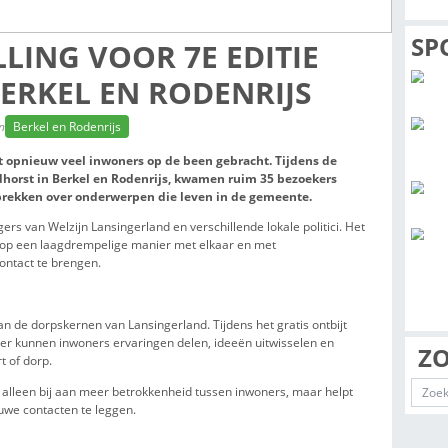
GSTELLING VOOR 7E EDI
T IN BERKEL EN RODENR
tte leestijd: 2 min
Berkel en Rodenrijs
singerland heeft opnieuw veel inwoners op de been gebracht
 juni in De Naeldhorst in Berkel en Rodenrijs, kwamen ruim 
ontbijt en gesprekken over onderwerpen die leven in de ge
ners, vrijwilligers van Welzijn Lansingerland en verschillende lo
doeld om inwoners op een laagdrempelige manier met elkaar en m
nsingerland in contact te brengen.