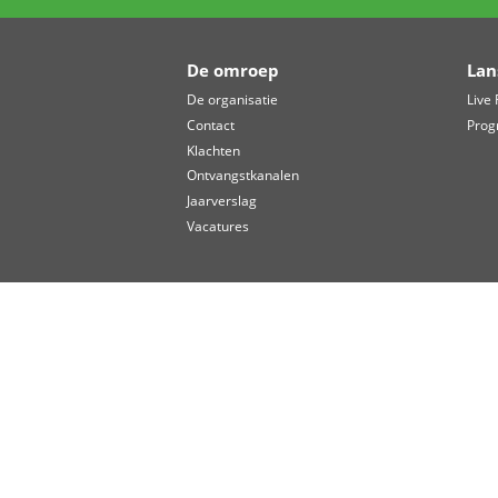
eiermuffins. Die bereidde zij th
Volgende editie
De volgende editie van het WIJ
kerk aan de Anjerdreef in Ber
info@WIJLansingerland.nl
.
DIT BERICHT DELEN:
Facebook
X
Lin
De omroep
De organisatie