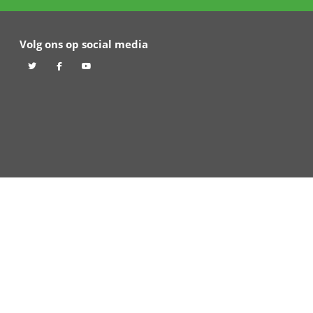
s bracht.
-Katholieke Pius X-
ngerland TV
Volg ons op social 