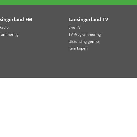
uis in Bleiswijk, waarna zij deze per fiets naar Berkel en Rodenrij
kontbijt staat gepland op dinsdag 7 juli om 09.30 uur in de Rooms
kel en Rodenrijs. Geïnteresseerden kunnen zich aanmelden via
kedIn
WhatsApp
Lansingerland FM
Lansi
Live Radio
Live TV