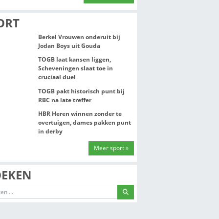
Fietser breekt b
met auto Molenw
Rodenrijs
SPORT
TIE
Berkel Vrouwen o
IJS
Jodan Boys uit 
TOGB laat kansen
Scheveningen sla
cruciaal duel
. Tijdens de
35 bezoekers
TOGB pakt histor
meente.
RBC na late treff
kale politici. Het
HBR Heren winne
et
overtuigen, dam
in derby