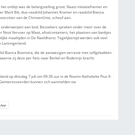
g plaats in een van de dorpskernen van Lansingerland. Tijdens het
een informele sfeer kunnen inwoners ervaringen delen, ideeën ui
len in hun buurt of dorp.
het initiatief niet alleen bij aan meer betrokkenheid tussen inwo
 te gaan en nieuwe contacten te leggen.
ken
ge karakter van het ontbijt was de belangstelling groot. Naast in
k fractievoorzitter Mark Bik, duo-raadslid Johannes Kramer en r
Hofman, fractievoorzitter van de ChristenUnie, schoof aan.
n uiteenlopende onderwerpen aan bod. Bezoekers spraken onde
gen, zorgen over Noot Vervoer op Maat, afvalcontainers, het pl
nen van gezamenlijke maaltijden in De Naeldhorst. Tegelijkertijd
over het wonen in Lansingerland.
ijdrage van raadslid Bianca Boonstra, die de aanwezigen verrast