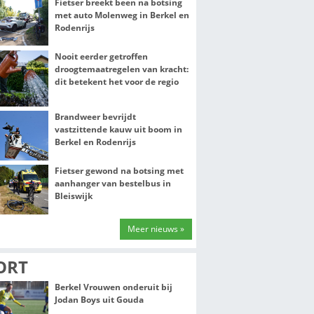
NIEUWS
Fietser breekt b
met auto Molenw
Rodenrijs
KT DE
Nooit eerder get
droogtemaatrege
dit betekent het 
Brandweer bevri
vastzittende kau
72 opgeleverd
Berkel en Rodenr
laats in De
zetten voor het
Fietser gewond 
aanhanger van b