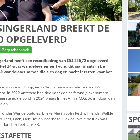
N LANSINGERLAND BREE
€53.000 OPGELEVERD
e leestijd: 3 min
Bergschenhoek
UUR van Lansingerland heeft een recordbedrag van €53.266,
 goede doelen. Het 24-uurs wandelevenement vond dit jaar p
k en bracht 180 wandelaars samen die zich dag en nacht in