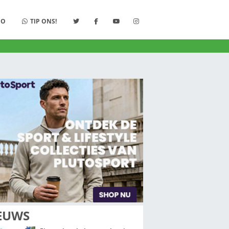
K
LUISTER
STUDIO
TIP ONS!
S