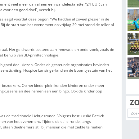
t ligt bij de Samenloop voor Hoop, een 24-uurs wandelestafett
 werd georganiseerd. In 2022 ontstond het idee voor een zelfsta
ingerland. De eerste editie vond in 2024 plaats in het Annie M
diverse goede doelen.
 aan de start, waaronder Wandelbuddies, Elleke Metâh voâh Petâh
eam, Stap en Tap, Leef, Lach, Heb Lief en Bearbase. Ook de lokal
an CDA Lansingerland en Leefbaar 3B.
WANDELESTAFETTE
kker is het evenement veel meer dan alleen een wandelestafette
andelevenement voor een goed doel”, vertelt hij.
tie eigenlijk al geslaagd voordat deze begon. “We hadden al zovee
oomden binnen.” Bij de start van het evenement op vrijdag 29 mei 
ond dit jaar centraal. Het geld wordt besteed aan innovatie en o
jke medicijnen met behulp van 3D-printtechnologie.