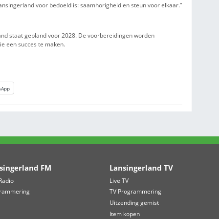
zelf een medisch goed doel kiezen. Onder de gesteunde organis
trijding, de Hersenstichting, Hospice Lansingerland en de Boom
lop vermaak voor bezoekers. Op het kinderplein konden kindere
 springen op springkussens en deelnemen aan een bingo. Ook de
pbrengst.
et evenement was de traditionele Lichtjesronde. Volgens bestuur
mooiste onderdelen van het evenement. Tijdens de stille ronde, 
e boodschappen, staan deelnemers stil bij mensen die met ziek
e 24 UUR van Lansingerland voor bedoeld is: saamhorigheid en s
N 2028
 van Lansingerland staat gepland voor 2028. De voorbereiding