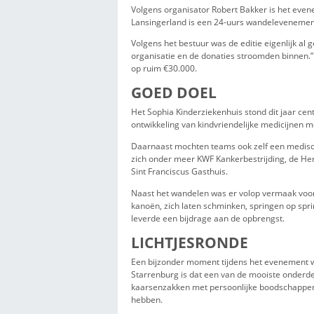
De oorsprong van het evenemen
Kankerbestrijding die in 2019
onder de naam 24 UUR van Lans
leverde toen €49.500 op voor 
Dit jaar verschenen elf teams
Talkies, Never Walk Alone, G-T
vertegenwoordigd met teams v
MEER DAN EEN 
Volgens organisator Robert Ba
Lansingerland is een 24-uurs w
Volgens het bestuur was de edi
organisatie en de donaties str
op ruim €30.000.
GOED DOEL
Het Sophia Kinderziekenhuis st
ontwikkeling van kindvriendeli