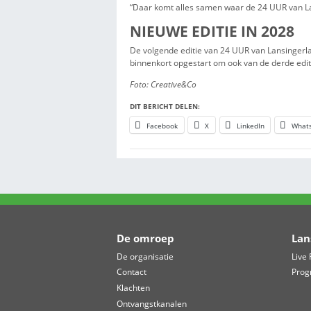
Daarnaast mochten teams ook 
zich onder meer KWF Kankerbes
Sint Franciscus Gasthuis.
Naast het wandelen was er vo
kanoën, zich laten schminken,
leverde een bijdrage aan de o
LICHTJESRONDE
Een bijzonder moment tijdens h
Starrenburg is dat een van de 
kaarsenzakken met persoonlijk
hebben.
“Daar komt alles samen waar d
NIEUWE EDITIE I
De volgende editie van 24 UUR