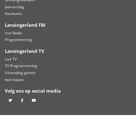
TOGB laat kansen liggen, Scheveningen slaat toe in crucia
TOGB pakt historisch punt bij RBC na late treffer
HBR Heren winnen zonder te overtuigen, dames pakken pu
ZOEKEN
Zoeken naar
De omroep