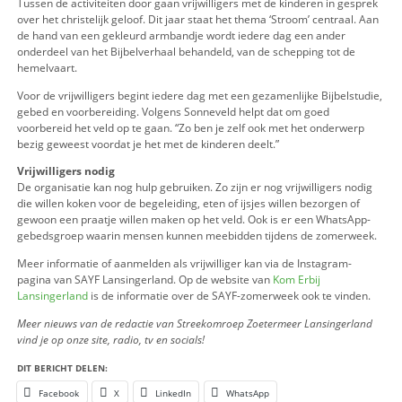
activiteiten bij The Point in Bergschenhoek.
Tijdens het radioprogramma
Kerk in de huiskamer
vertelde A
Sonneveld over de voorbereidingen. Zij is al vijf jaar actief al
maar bezocht de zomerweek als kind zelf ook al. “Het is mo
met zoveel mensen deze week neer te zetten,” vertelde ze.
Diverse activiteiten
Overdag kunnen kinderen deelnemen aan uiteenlopende acti
zoals waterspelletjes, sporttoernooien, knutselen en tenten
Tussen de activiteiten door gaan vrijwilligers met de kindere
over het christelijk geloof. Dit jaar staat het thema ‘Stroom’ 
de hand van een gekleurd armbandje wordt iedere dag een 
onderdeel van het Bijbelverhaal behandeld, van de schepping
hemelvaart.
Voor de vrijwilligers begint iedere dag met een gezamenlijke 
gebed en voorbereiding. Volgens Sonneveld helpt dat om go
voorbereid het veld op te gaan. “Zo ben je zelf ook met het 
bezig geweest voordat je het met de kinderen deelt.”