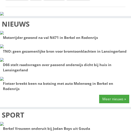
Vrijwilligers nodig
De organisatie kan nog hulp gebruiken. Zo zijn er nog vrijwill
die willen koken voor de begeleiding, eten of ijsjes willen bez
gewoon een praatje willen maken op het veld. Ook is er een
gebedsgroep waarin mensen kunnen meebidden tijdens de 
Meer informatie of aanmelden als vrijwilliger kan via de Ins
pagina van SAYF Lansingerland. Op de website van
Kom Erbij
Lansingerland
is de informatie over de SAYF-zomerweek ook 
Meer nieuws van de redactie van Streekomroep Zoetermeer Lan
vind je op onze site, radio, tv en socials!
DIT BERICHT DELEN:
Facebook
X
LinkedIn
WhatsApp
NIEUWS