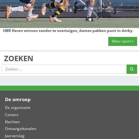
TOGB laat kansen liggen, Scheveningen slaat toe in crucia