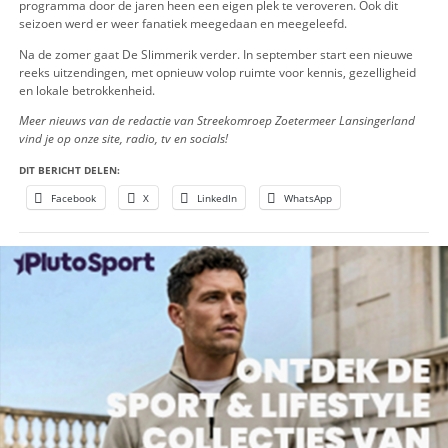
plek.
Dit jaar is bovendien een bijzonder jaar voor De Slimmerik, w
programma viert zijn jubileum. De quiz ontstond tijdens de
coronaperiode, als opvolger van de Bingo tegen eenzaamhei
bingo in een moeilijke tijd zorgde voor verbinding en gezellig
De Slimmerik uit tot een vaste waarde voor trouwe kijkers en
deelnemers.
Met vragen, herkenbare momenten en vooral veel betrokkenh
programma door de jaren heen een eigen plek te veroveren. 
seizoen werd er weer fanatiek meegedaan en meegeleefd.
Na de zomer gaat De Slimmerik verder. In september start 
reeks uitzendingen, met opnieuw volop ruimte voor kennis, g
en lokale betrokkenheid.
Meer nieuws van de redactie van Streekomroep Zoetermeer Lan
vind je op onze site, radio, tv en socials!
DIT BERICHT DELEN: